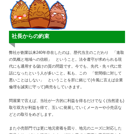
社長からの約束
弊社が創業以来240年存在したのは、歴代当主のこだわり 「進取
の気概と地域への信頼」 ということ。法令遵守が求められる現
代にも通用する儲けの質の問題です。今でも、先代・先々代に世
話になったという人が多いこと。私も、この 「世間様に対して
悪いことはしない」 ということを肝に銘じて(今風に言えば企業
倫理を誠実に守って)商売をしていきます。
問屋業で言えば、当社が一方的に利益を得るだけでなく(当然逆も)
取引双方が利益を得て、互いに発展していくメーカーや小売店な
どとの取引をめざします。
また小売部門では更に地元密着を図り、地元のニーズに対応した