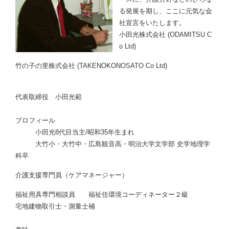
る発展を期し、ここに元気な会
社宣言をいたします。
小田光株式会社 (ODAMITSU C
o Ltd)
竹の子の里株式会社 (TAKENOKONOSATO Co Ltd)
代表取締役 小田光範
プロフィール
小田光8代目当主/昭和35年生まれ
大竹小・大竹中・広島観音高・明治大学文学部 史学地理学
科卒
介護支援専門員（ケアマネージャー）
福祉用具専門相談員 福祉住環境コーディネーター２級
宅地建物取引士・測量士補