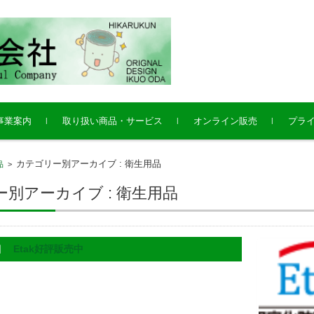
事業案内
取り扱い商品・サービス
オンライン販売
プラ
田光新町ヒルズ
田光株式会社本店
の子の里株式会社
リーンラボ事業部（福祉
カテゴリー別アーカイブ : 衛生用品
品
>
具レンタル卸事業）
別アーカイブ : 衛生用品
5日
Etak好評販売中