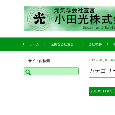
コンテンツに移動
ホーム
元気な会社宣言
会社概要
会社発展のために
健康経営宣言
小
小
竹
ク
TOP
>
取り扱い商
サイト内検索
用
検
カテゴリー
索:
2019年11月