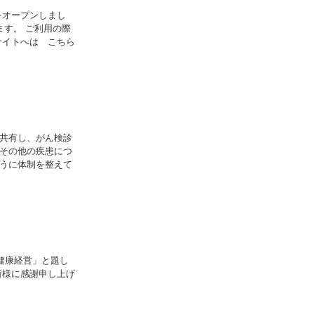
をオープンしまし
ます。 ご利用の際
サイトへは こちら
共有し、がん検診
その他の疾患につ
うに体制を整えて
健康経営」と題し
所様に感謝申し上げ