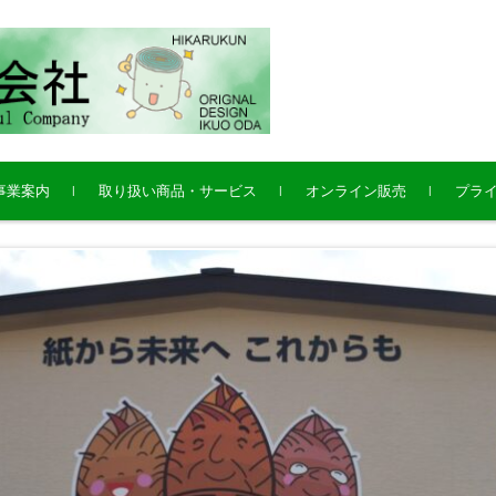
事業案内
取り扱い商品・サービス
オンライン販売
プラ
田光新町ヒルズ
田光株式会社本店
の子の里株式会社
リーンラボ事業部（福祉
具レンタル卸事業）