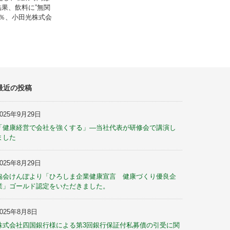
果、飲料に”無関
0％、小田光株式会
最近の投稿
2025年9月29日
「健康経営で会社を強くする」—当社代表が研修会で講演し
ました
2025年8月29日
協会けんぽより「ひろしま企業健康宣言 健康づくり優良企
業」ゴールド認定をいただきました。
2025年8月8日
株式会社四国銀行様による第3回銀行保証付私募債の引受に関