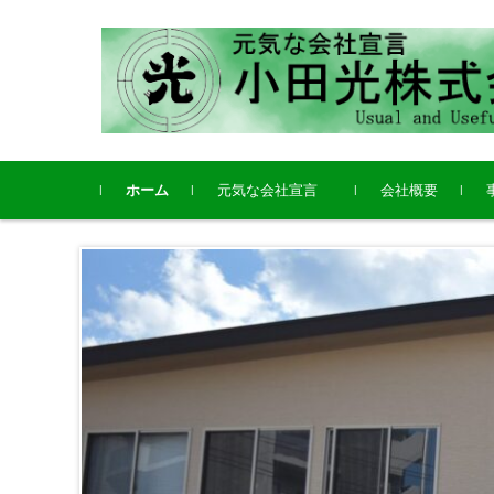
コンテンツに移動
ホーム
元気な会社宣言
会社概要
会社発展のために
健康経営宣言
小
小
竹
ク
用