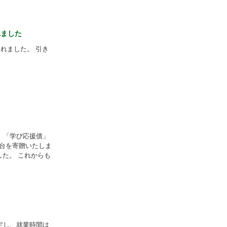
れました
れました。 引き
、「学び応援債」
3台を寄贈いたしま
した。 これからも
定し、就業時間は