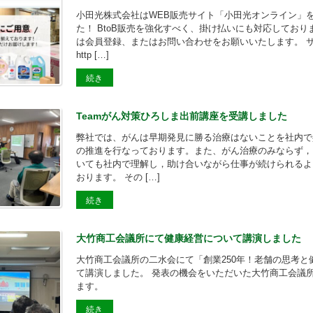
小田光株式会社はWEB販売サイト「小田光オンライン」
た！ BtoB販売を強化すべく、掛け払いにも対応しており
は会員登録、またはお問い合わせをお願いいたします。 
http […]
続き
Teamがん対策ひろしま出前講座を受講しました
弊社では、がんは早期発見に勝る治療はないことを社内で
の推進を行なっております。また、がん治療のみならず，
いても社内で理解し，助け合いながら仕事が続けられるよ
おります。 その […]
続き
大竹商工会議所にて健康経営について講演しました
大竹商工会議所の二水会にて「創業250年！老舗の思考と
て講演しました。 発表の機会をいただいた大竹商工会議
ます。
続き