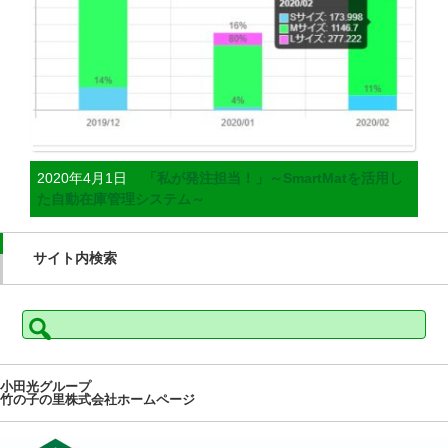
2020年4月1日
「私が発注担当！」～SmartMatを活用し
た自動在庫管理システム～
サイト内検索
検
索:
小田光グループ
竹の子の里株式会社ホームページ